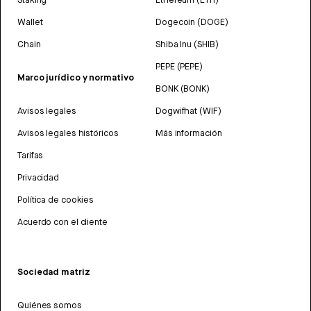
Wallet
Dogecoin (DOGE)
Chain
Shiba Inu (SHIB)
PEPE (PEPE)
Marco jurídico y normativo
BONK (BONK)
Avisos legales
Dogwifhat (WIF)
Avisos legales históricos
Más información
Tarifas
Privacidad
Política de cookies
Acuerdo con el cliente
Sociedad matriz
Quiénes somos