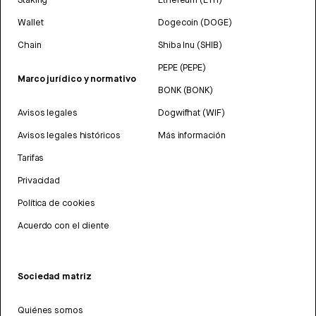
Wallet
Dogecoin (DOGE)
Chain
Shiba Inu (SHIB)
PEPE (PEPE)
Marco jurídico y normativo
BONK (BONK)
Avisos legales
Dogwifhat (WIF)
Avisos legales históricos
Más información
Tarifas
Privacidad
Política de cookies
Acuerdo con el cliente
Sociedad matriz
Quiénes somos