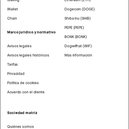
Wallet
Dogecoin (DOGE)
Chain
Shiba Inu (SHIB)
PEPE (PEPE)
Marco jurídico y normativo
BONK (BONK)
Avisos legales
Dogwifhat (WIF)
Avisos legales históricos
Más información
Tarifas
Privacidad
Política de cookies
Acuerdo con el cliente
Sociedad matriz
Quiénes somos