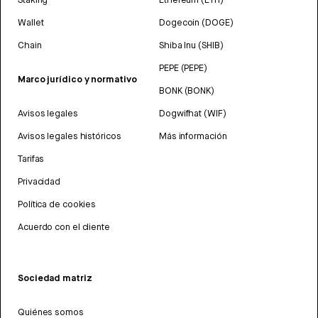
Wallet
Dogecoin (DOGE)
Chain
Shiba Inu (SHIB)
PEPE (PEPE)
Marco jurídico y normativo
BONK (BONK)
Avisos legales
Dogwifhat (WIF)
Avisos legales históricos
Más información
Tarifas
Privacidad
Política de cookies
Acuerdo con el cliente
Sociedad matriz
Quiénes somos