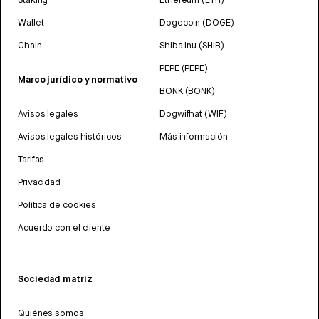
Wallet
Dogecoin (DOGE)
Chain
Shiba Inu (SHIB)
PEPE (PEPE)
Marco jurídico y normativo
BONK (BONK)
Avisos legales
Dogwifhat (WIF)
Avisos legales históricos
Más información
Tarifas
Privacidad
Política de cookies
Acuerdo con el cliente
Sociedad matriz
Quiénes somos