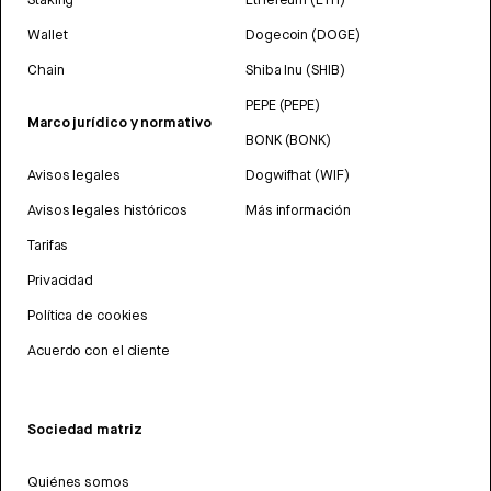
Wallet
Dogecoin (DOGE)
Chain
Shiba Inu (SHIB)
PEPE (PEPE)
Marco jurídico y normativo
BONK (BONK)
Avisos legales
Dogwifhat (WIF)
Avisos legales históricos
Más información
Tarifas
Privacidad
Política de cookies
Acuerdo con el cliente
Sociedad matriz
Quiénes somos