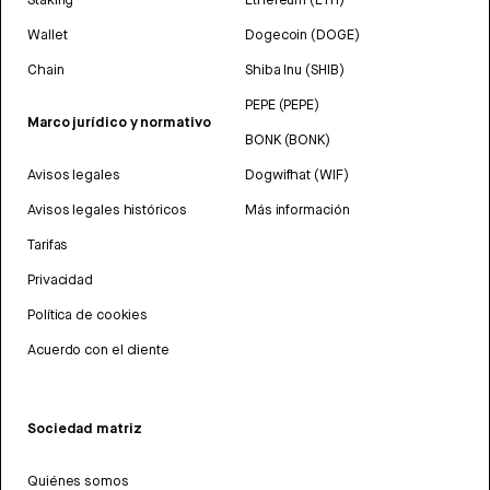
Wallet
Dogecoin (DOGE)
Chain
Shiba Inu (SHIB)
PEPE (PEPE)
Marco jurídico y normativo
BONK (BONK)
Avisos legales
Dogwifhat (WIF)
Avisos legales históricos
Más información
Tarifas
Privacidad
Política de cookies
Acuerdo con el cliente
Sociedad matriz
Quiénes somos