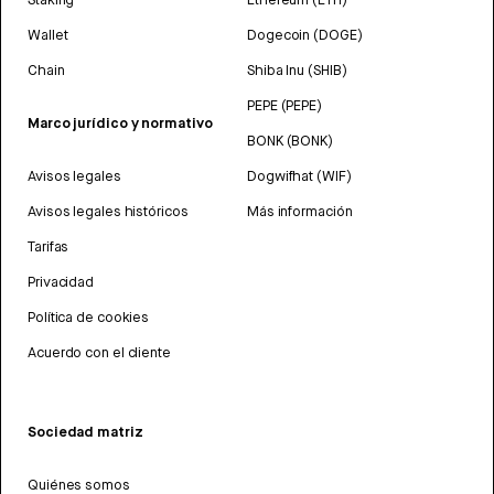
Wallet
Dogecoin (DOGE)
Chain
Shiba Inu (SHIB)
PEPE (PEPE)
Marco jurídico y normativo
BONK (BONK)
Avisos legales
Dogwifhat (WIF)
Avisos legales históricos
Más información
Tarifas
Privacidad
Política de cookies
Acuerdo con el cliente
Sociedad matriz
Quiénes somos