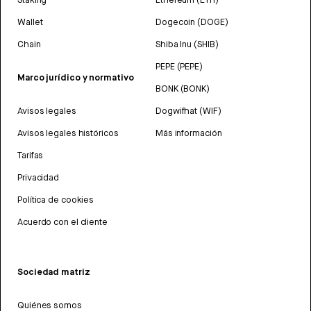
Wallet
Dogecoin (DOGE)
Chain
Shiba Inu (SHIB)
PEPE (PEPE)
Marco jurídico y normativo
BONK (BONK)
Avisos legales
Dogwifhat (WIF)
Avisos legales históricos
Más información
Tarifas
Privacidad
Política de cookies
Acuerdo con el cliente
Sociedad matriz
Quiénes somos