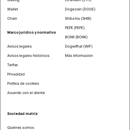
Wallet
Dogecoin (DOGE)
Chain
Shiba Inu (SHIB)
PEPE (PEPE)
Marco jurídico y normativo
BONK (BONK)
Avisos legales
Dogwifhat (WIF)
Avisos legales históricos
Más información
Tarifas
Privacidad
Política de cookies
Acuerdo con el cliente
Sociedad matriz
Quiénes somos