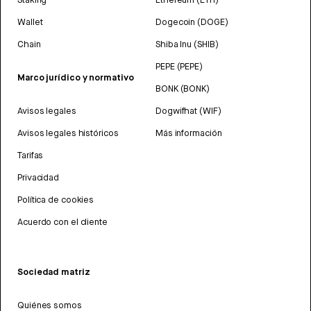
Wallet
Dogecoin (DOGE)
Chain
Shiba Inu (SHIB)
PEPE (PEPE)
Marco jurídico y normativo
BONK (BONK)
Avisos legales
Dogwifhat (WIF)
Avisos legales históricos
Más información
Tarifas
Privacidad
Política de cookies
Acuerdo con el cliente
Sociedad matriz
Quiénes somos