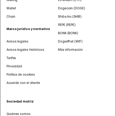
Wallet
Dogecoin (DOGE)
Chain
Shiba Inu (SHIB)
PEPE (PEPE)
Marco jurídico y normativo
BONK (BONK)
Avisos legales
Dogwifhat (WIF)
Avisos legales históricos
Más información
Tarifas
Privacidad
Política de cookies
Acuerdo con el cliente
Sociedad matriz
Quiénes somos