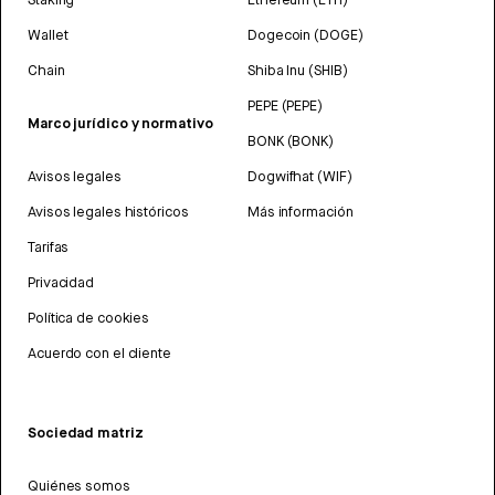
Wallet
Dogecoin (DOGE)
Chain
Shiba Inu (SHIB)
PEPE (PEPE)
Marco jurídico y normativo
BONK (BONK)
Avisos legales
Dogwifhat (WIF)
Avisos legales históricos
Más información
Tarifas
Privacidad
Política de cookies
Acuerdo con el cliente
Sociedad matriz
Quiénes somos