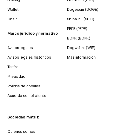
Wallet
Dogecoin (DOGE)
Chain
Shiba Inu (SHIB)
PEPE (PEPE)
Marco jurídico y normativo
BONK (BONK)
Avisos legales
Dogwifhat (WIF)
Avisos legales históricos
Más información
Tarifas
Privacidad
Política de cookies
Acuerdo con el cliente
Sociedad matriz
Quiénes somos