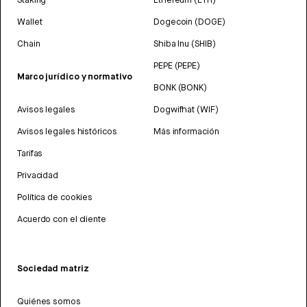
Wallet
Dogecoin (DOGE)
Chain
Shiba Inu (SHIB)
PEPE (PEPE)
Marco jurídico y normativo
BONK (BONK)
Avisos legales
Dogwifhat (WIF)
Avisos legales históricos
Más información
Tarifas
Privacidad
Política de cookies
Acuerdo con el cliente
Sociedad matriz
Quiénes somos