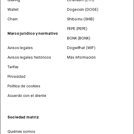
Wallet
Dogecoin (DOGE)
Chain
Shiba Inu (SHIB)
PEPE (PEPE)
Marco jurídico y normativo
BONK (BONK)
Avisos legales
Dogwifhat (WIF)
Avisos legales históricos
Más información
Tarifas
Privacidad
Política de cookies
Acuerdo con el cliente
Sociedad matriz
Quiénes somos