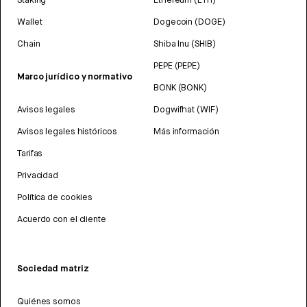
Wallet
Dogecoin (DOGE)
Chain
Shiba Inu (SHIB)
PEPE (PEPE)
Marco jurídico y normativo
BONK (BONK)
Avisos legales
Dogwifhat (WIF)
Avisos legales históricos
Más información
Tarifas
Privacidad
Política de cookies
Acuerdo con el cliente
Sociedad matriz
Quiénes somos