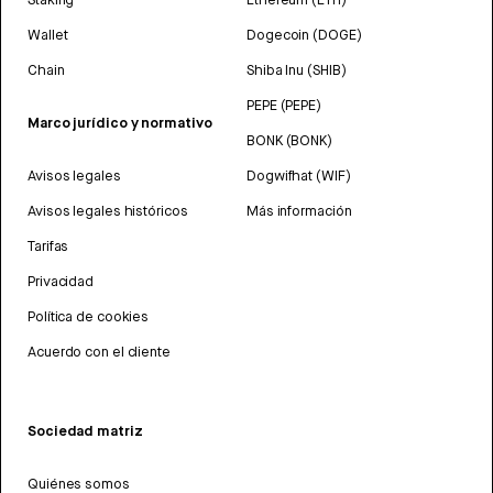
Wallet
Dogecoin (DOGE)
Chain
Shiba Inu (SHIB)
PEPE (PEPE)
Marco jurídico y normativo
BONK (BONK)
Avisos legales
Dogwifhat (WIF)
Avisos legales históricos
Más información
Tarifas
Privacidad
Política de cookies
Acuerdo con el cliente
Sociedad matriz
Quiénes somos