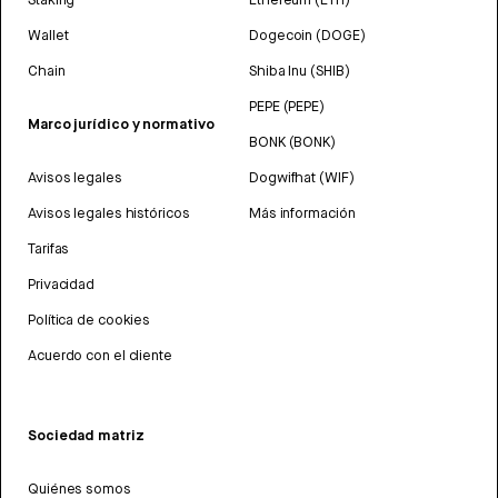
Wallet
Dogecoin (DOGE)
Chain
Shiba Inu (SHIB)
PEPE (PEPE)
Marco jurídico y normativo
BONK (BONK)
Avisos legales
Dogwifhat (WIF)
Avisos legales históricos
Más información
Tarifas
Privacidad
Política de cookies
Acuerdo con el cliente
Sociedad matriz
Quiénes somos