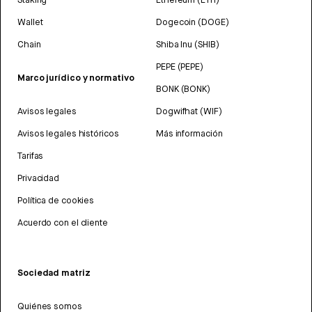
Wallet
Dogecoin (DOGE)
Chain
Shiba Inu (SHIB)
PEPE (PEPE)
Marco jurídico y normativo
BONK (BONK)
Avisos legales
Dogwifhat (WIF)
Avisos legales históricos
Más información
Tarifas
Privacidad
Política de cookies
Acuerdo con el cliente
Sociedad matriz
Quiénes somos