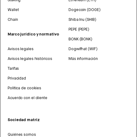
Wallet
Dogecoin (DOGE)
Chain
Shiba Inu (SHIB)
PEPE (PEPE)
Marco jurídico y normativo
BONK (BONK)
Avisos legales
Dogwifhat (WIF)
Avisos legales históricos
Más información
Tarifas
Privacidad
Política de cookies
Acuerdo con el cliente
Sociedad matriz
Quiénes somos