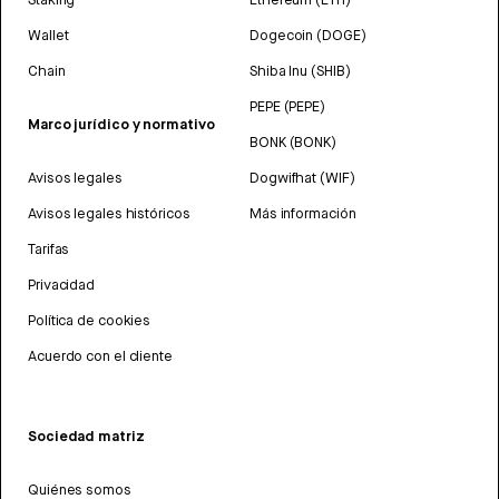
Wallet
Dogecoin (DOGE)
Chain
Shiba Inu (SHIB)
PEPE (PEPE)
Marco jurídico y normativo
BONK (BONK)
Avisos legales
Dogwifhat (WIF)
Avisos legales históricos
Más información
Tarifas
Privacidad
Política de cookies
Acuerdo con el cliente
Sociedad matriz
Quiénes somos