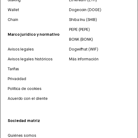
Wallet
Dogecoin (DOGE)
Chain
Shiba Inu (SHIB)
PEPE (PEPE)
Marco jurídico y normativo
BONK (BONK)
Avisos legales
Dogwifhat (WIF)
Avisos legales históricos
Más información
Tarifas
Privacidad
Política de cookies
Acuerdo con el cliente
Sociedad matriz
Quiénes somos