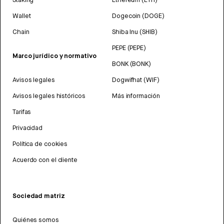
Wallet
Dogecoin (DOGE)
Chain
Shiba Inu (SHIB)
PEPE (PEPE)
Marco jurídico y normativo
BONK (BONK)
Avisos legales
Dogwifhat (WIF)
Avisos legales históricos
Más información
Tarifas
Privacidad
Política de cookies
Acuerdo con el cliente
Sociedad matriz
Quiénes somos