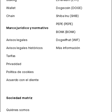
Wallet
Dogecoin (DOGE)
Chain
Shiba Inu (SHIB)
PEPE (PEPE)
Marco jurídico y normativo
BONK (BONK)
Avisos legales
Dogwifhat (WIF)
Avisos legales históricos
Más información
Tarifas
Privacidad
Política de cookies
Acuerdo con el cliente
Sociedad matriz
Quiénes somos