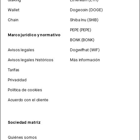
Wallet
Dogecoin (DOGE)
Chain
Shiba Inu (SHIB)
PEPE (PEPE)
Marco jurídico y normativo
BONK (BONK)
Avisos legales
Dogwifhat (WIF)
Avisos legales históricos
Más información
Tarifas
Privacidad
Política de cookies
Acuerdo con el cliente
Sociedad matriz
Quiénes somos