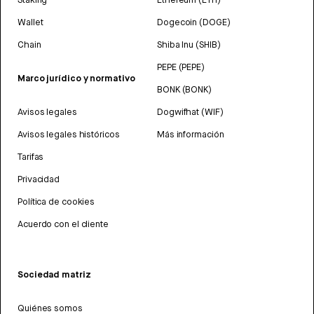
Wallet
Dogecoin (DOGE)
Chain
Shiba Inu (SHIB)
PEPE (PEPE)
Marco jurídico y normativo
BONK (BONK)
Avisos legales
Dogwifhat (WIF)
Avisos legales históricos
Más información
Tarifas
Privacidad
Política de cookies
Acuerdo con el cliente
Sociedad matriz
Quiénes somos