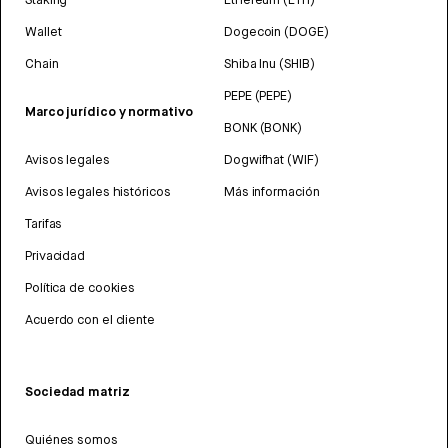
Wallet
Dogecoin (DOGE)
Chain
Shiba Inu (SHIB)
PEPE (PEPE)
Marco jurídico y normativo
BONK (BONK)
Avisos legales
Dogwifhat (WIF)
Avisos legales históricos
Más información
Tarifas
Privacidad
Política de cookies
Acuerdo con el cliente
Sociedad matriz
Quiénes somos