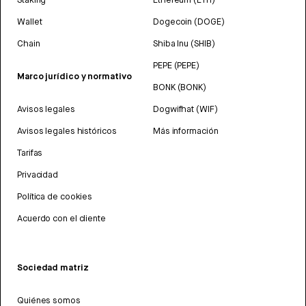
Wallet
Dogecoin (DOGE)
Chain
Shiba Inu (SHIB)
PEPE (PEPE)
Marco jurídico y normativo
BONK (BONK)
Avisos legales
Dogwifhat (WIF)
Avisos legales históricos
Más información
Tarifas
Privacidad
Política de cookies
Acuerdo con el cliente
Sociedad matriz
Quiénes somos