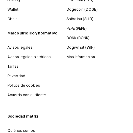
Wallet
Dogecoin (DOGE)
Chain
Shiba Inu (SHIB)
PEPE (PEPE)
Marco jurídico y normativo
BONK (BONK)
Avisos legales
Dogwifhat (WIF)
Avisos legales históricos
Más información
Tarifas
Privacidad
Política de cookies
Acuerdo con el cliente
Sociedad matriz
Quiénes somos