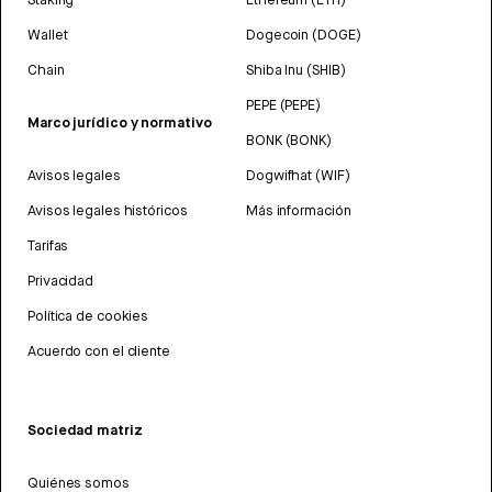
Wallet
Dogecoin (DOGE)
Chain
Shiba Inu (SHIB)
PEPE (PEPE)
Marco jurídico y normativo
BONK (BONK)
Avisos legales
Dogwifhat (WIF)
Avisos legales históricos
Más información
Tarifas
Privacidad
Política de cookies
Acuerdo con el cliente
Sociedad matriz
Quiénes somos