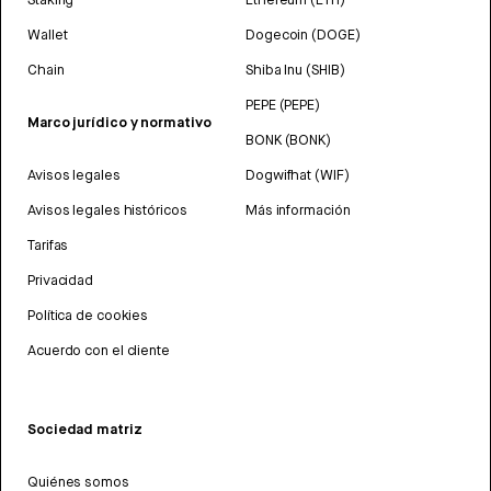
Wallet
Dogecoin (DOGE)
Chain
Shiba Inu (SHIB)
PEPE (PEPE)
Marco jurídico y normativo
BONK (BONK)
Avisos legales
Dogwifhat (WIF)
Avisos legales históricos
Más información
Tarifas
Privacidad
Política de cookies
Acuerdo con el cliente
Sociedad matriz
Quiénes somos