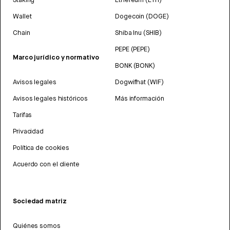
Wallet
Dogecoin (DOGE)
Chain
Shiba Inu (SHIB)
PEPE (PEPE)
Marco jurídico y normativo
BONK (BONK)
Avisos legales
Dogwifhat (WIF)
Avisos legales históricos
Más información
Tarifas
Privacidad
Política de cookies
Acuerdo con el cliente
Sociedad matriz
Quiénes somos