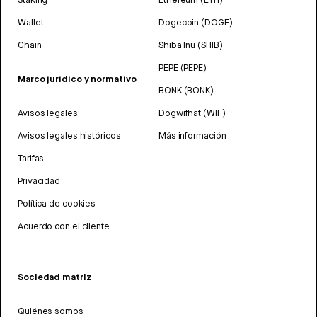
Wallet
Dogecoin (DOGE)
Chain
Shiba Inu (SHIB)
PEPE (PEPE)
Marco jurídico y normativo
BONK (BONK)
Avisos legales
Dogwifhat (WIF)
Avisos legales históricos
Más información
Tarifas
Privacidad
Política de cookies
Acuerdo con el cliente
Sociedad matriz
Quiénes somos