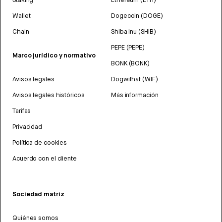
Wallet
Dogecoin (DOGE)
Chain
Shiba Inu (SHIB)
PEPE (PEPE)
Marco jurídico y normativo
BONK (BONK)
Avisos legales
Dogwifhat (WIF)
Avisos legales históricos
Más información
Tarifas
Privacidad
Política de cookies
Acuerdo con el cliente
Sociedad matriz
Quiénes somos