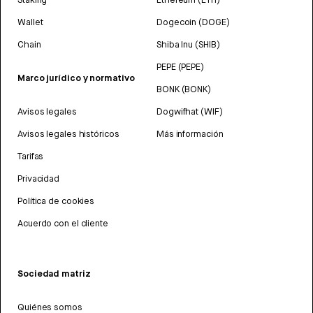
Wallet
Dogecoin (DOGE)
Chain
Shiba Inu (SHIB)
PEPE (PEPE)
Marco jurídico y normativo
BONK (BONK)
Avisos legales
Dogwifhat (WIF)
Avisos legales históricos
Más información
Tarifas
Privacidad
Política de cookies
Acuerdo con el cliente
Sociedad matriz
Quiénes somos