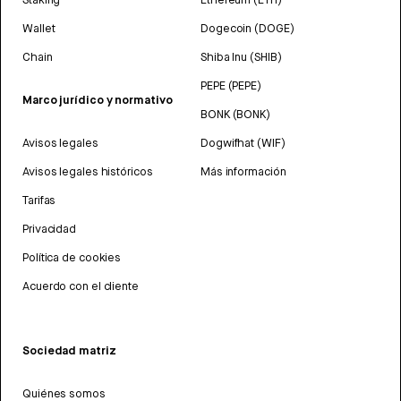
Wallet
Dogecoin (DOGE)
Chain
Shiba Inu (SHIB)
PEPE (PEPE)
Marco jurídico y normativo
BONK (BONK)
Avisos legales
Dogwifhat (WIF)
Avisos legales históricos
Más información
Tarifas
Privacidad
Política de cookies
Acuerdo con el cliente
Sociedad matriz
Quiénes somos