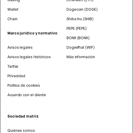
Wallet
Dogecoin (DOGE)
Chain
Shiba Inu (SHIB)
PEPE (PEPE)
Marco jurídico y normativo
BONK (BONK)
Avisos legales
Dogwifhat (WIF)
Avisos legales históricos
Más información
Tarifas
Privacidad
Política de cookies
Acuerdo con el cliente
Sociedad matriz
Quiénes somos