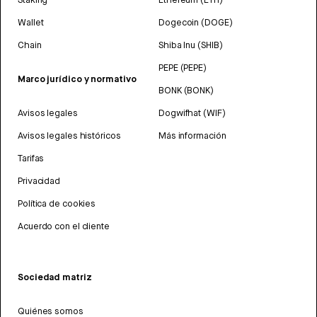
Wallet
Dogecoin (DOGE)
Chain
Shiba Inu (SHIB)
PEPE (PEPE)
Marco jurídico y normativo
BONK (BONK)
Avisos legales
Dogwifhat (WIF)
Avisos legales históricos
Más información
Tarifas
Privacidad
Política de cookies
Acuerdo con el cliente
Sociedad matriz
Quiénes somos