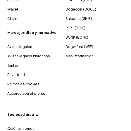
Wallet
Dogecoin (DOGE)
Chain
Shiba Inu (SHIB)
PEPE (PEPE)
Marco jurídico y normativo
BONK (BONK)
Avisos legales
Dogwifhat (WIF)
Avisos legales históricos
Más información
Tarifas
Privacidad
Política de cookies
Acuerdo con el cliente
Sociedad matriz
Quiénes somos