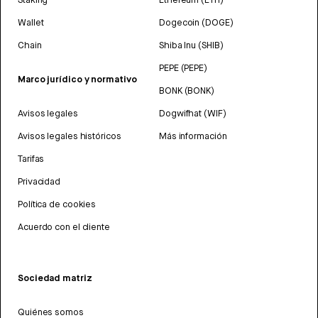
Wallet
Dogecoin (DOGE)
Chain
Shiba Inu (SHIB)
PEPE (PEPE)
Marco jurídico y normativo
BONK (BONK)
Avisos legales
Dogwifhat (WIF)
Avisos legales históricos
Más información
Tarifas
Privacidad
Política de cookies
Acuerdo con el cliente
Sociedad matriz
Quiénes somos