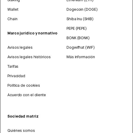
Wallet
Dogecoin (DOGE)
Chain
Shiba Inu (SHIB)
PEPE (PEPE)
Marco jurídico y normativo
BONK (BONK)
Avisos legales
Dogwifhat (WIF)
Avisos legales históricos
Más información
Tarifas
Privacidad
Política de cookies
Acuerdo con el cliente
Sociedad matriz
Quiénes somos