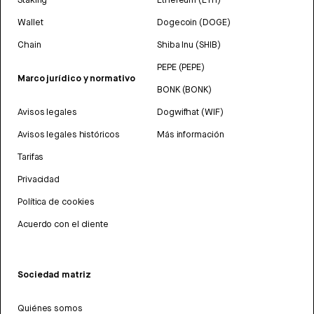
Wallet
Dogecoin (DOGE)
Chain
Shiba Inu (SHIB)
PEPE (PEPE)
Marco jurídico y normativo
BONK (BONK)
Avisos legales
Dogwifhat (WIF)
Avisos legales históricos
Más información
Tarifas
Privacidad
Política de cookies
Acuerdo con el cliente
Sociedad matriz
Quiénes somos