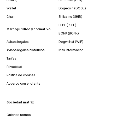
Wallet
Dogecoin (DOGE)
Chain
Shiba Inu (SHIB)
PEPE (PEPE)
Marco jurídico y normativo
BONK (BONK)
Avisos legales
Dogwifhat (WIF)
Avisos legales históricos
Más información
Tarifas
Privacidad
Política de cookies
Acuerdo con el cliente
Sociedad matriz
Quiénes somos