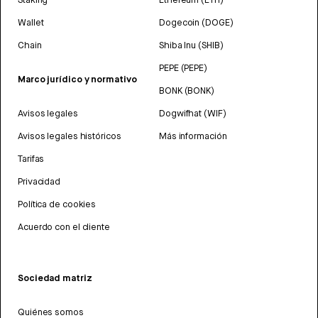
Wallet
Dogecoin (DOGE)
Chain
Shiba Inu (SHIB)
PEPE (PEPE)
Marco jurídico y normativo
BONK (BONK)
Avisos legales
Dogwifhat (WIF)
Avisos legales históricos
Más información
Tarifas
Privacidad
Política de cookies
Acuerdo con el cliente
Sociedad matriz
Quiénes somos