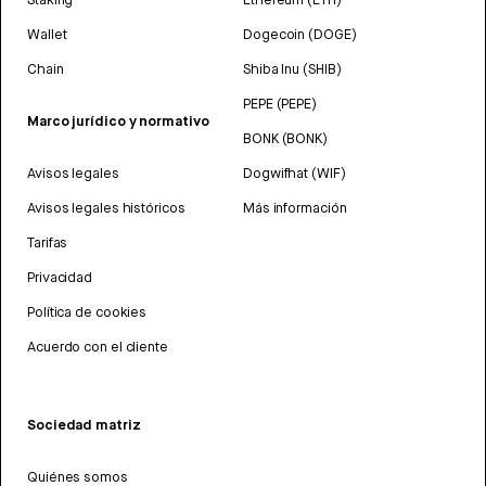
Wallet
Dogecoin (DOGE)
Chain
Shiba Inu (SHIB)
PEPE (PEPE)
Marco jurídico y normativo
BONK (BONK)
Avisos legales
Dogwifhat (WIF)
Avisos legales históricos
Más información
Tarifas
Privacidad
Política de cookies
Acuerdo con el cliente
Sociedad matriz
Quiénes somos