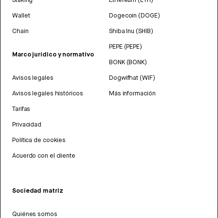
Wallet
Dogecoin (DOGE)
Chain
Shiba Inu (SHIB)
PEPE (PEPE)
Marco jurídico y normativo
BONK (BONK)
Avisos legales
Dogwifhat (WIF)
Avisos legales históricos
Más información
Tarifas
Privacidad
Política de cookies
Acuerdo con el cliente
Sociedad matriz
Quiénes somos