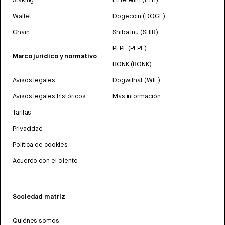
Wallet
Dogecoin (DOGE)
Chain
Shiba Inu (SHIB)
PEPE (PEPE)
Marco jurídico y normativo
BONK (BONK)
Avisos legales
Dogwifhat (WIF)
Avisos legales históricos
Más información
Tarifas
Privacidad
Política de cookies
Acuerdo con el cliente
Sociedad matriz
Quiénes somos