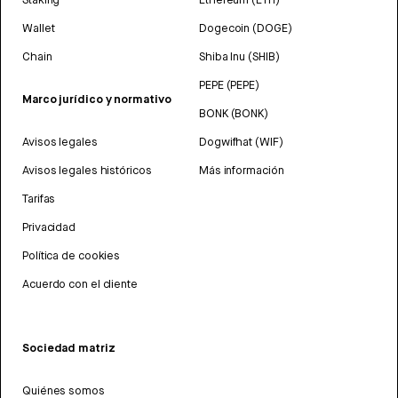
Wallet
Dogecoin (DOGE)
Chain
Shiba Inu (SHIB)
PEPE (PEPE)
Marco jurídico y normativo
BONK (BONK)
Avisos legales
Dogwifhat (WIF)
Avisos legales históricos
Más información
Tarifas
Privacidad
Política de cookies
Acuerdo con el cliente
Sociedad matriz
Quiénes somos