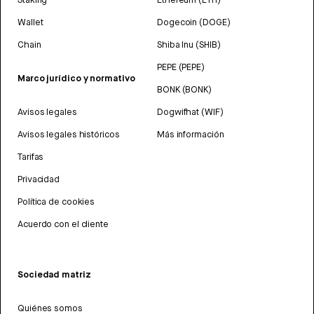
Wallet
Dogecoin (DOGE)
Chain
Shiba Inu (SHIB)
PEPE (PEPE)
Marco jurídico y normativo
BONK (BONK)
Avisos legales
Dogwifhat (WIF)
Avisos legales históricos
Más información
Tarifas
Privacidad
Política de cookies
Acuerdo con el cliente
Sociedad matriz
Quiénes somos